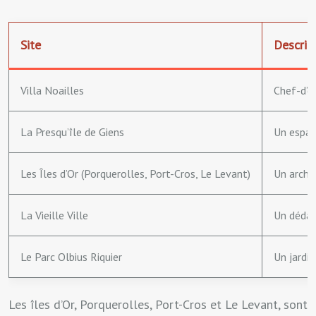
Site
Descrip
Villa Noailles
Chef-d’œu
La Presqu’île de Giens
Un espac
Les Îles d’Or (Porquerolles, Port-Cros, Le Levant)
Un archip
La Vieille Ville
Un dédal
Le Parc Olbius Riquier
Un jardi
Les îles d’Or, Porquerolles, Port-Cros et Le Levant, sont