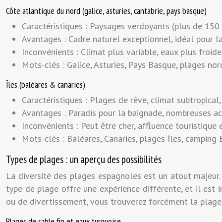
Côte atlantique du nord (galice, asturies, cantabrie, pays basque)
Caractéristiques : Paysages verdoyants (plus de 150 j
Avantages : Cadre naturel exceptionnel, idéal pour l
Inconvénients : Climat plus variable, eaux plus froid
Mots-clés : Galice, Asturies, Pays Basque, plages n
Îles (baléares & canaries)
Caractéristiques : Plages de rêve, climat subtropical,
Avantages : Paradis pour la baignade, nombreuses ac
Inconvénients : Peut être cher, affluence touristique 
Mots-clés : Baléares, Canaries, plages îles, campin
Types de plages : un aperçu des possibilités
La diversité des plages espagnoles est un atout majeur. 
type de plage offre une expérience différente, et il est
ou de divertissement, vous trouverez forcément la plage
Plages de sable fin et eaux turquoise