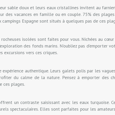
eur sable doux et leurs eaux cristallines invitent au farni
pour des vacances en famille ou en couple. 75% des plages 
x campings Espagne sont situés à quelques pas de ces plag
ques rocheuses isolées sont faites pour vous. Nichées au cœu
l’exploration des fonds marins. N’oubliez pas d’emporter vo
 excursions vers ces criques.
e expérience authentique. Leurs galets polis par les vague
 profiter du calme de la nature. Pensez à emporter des 
e ces plages.
offrent un contraste saisissant avec les eaux turquoise. C
els spectaculaires. Elles sont parfaites pour les amateur