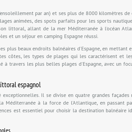
’ensoleillement par an) et ses plus de 8000 kilomètres de
 plages animées, des spots parfaits pour les sports nautiq
 son littoral, allant de la mer Méditerranée à l’océan At
bles et un séjour en camping Espagne réussi.
s plus beaux endroits balnéaires d’Espagne, en mettant en
es côtes, les types de plages qui les caractérisent et les 
é à travers les plus belles plages d’Espagne, avec un fo
littoral espagnol
té exceptionnelles. Il se divise en quatre grandes façades
la Méditerranée à la force de l’Atlantique, en passant pa
nces est essentiel pour choisir la destination balnéaire i
noles