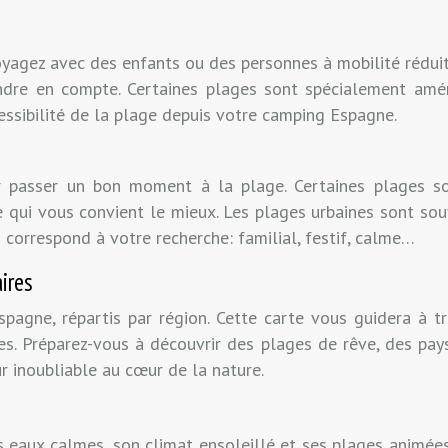
 voyagez avec des enfants ou des personnes à mobilité rédui
ndre en compte. Certaines plages sont spécialement amé
essibilité de la plage depuis votre camping Espagne.
ur passer un bon moment à la plage. Certaines plages sont
 qui vous convient le mieux. Les plages urbaines sont sou
 correspond à votre recherche: familial, festif, calme…
ires
spagne, répartis par région. Cette carte vous guidera à tr
ces. Préparez-vous à découvrir des plages de rêve, des pa
 inoubliable au cœur de la nature.
eaux calmes, son climat ensoleillé et ses plages animées.