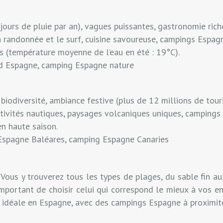
ours de pluie par an), vagues puissantes, gastronomie riche,
a randonnée et le surf, cuisine savoureuse, campings Espag
es (température moyenne de l’eau en été : 19°C).
ord Espagne, camping Espagne nature
 biodiversité, ambiance festive (plus de 12 millions de touri
tivités nautiques, paysages volcaniques uniques, campings
en haute saison.
g Espagne Baléares, camping Espagne Canaries
Vous y trouverez tous les types de plages, du sable fin au
 important de choisir celui qui correspond le mieux à vos e
 idéale en Espagne, avec des campings Espagne à proximit