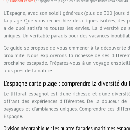
/
Transport et accès
/ Espagne carte plage : les plus beaux spots balnéaires à découvrir
L’Espagne, avec son soleil généreux (plus de 300 jours d
la plage. Que vous recherchiez des criques isolées, des
a de quoi satisfaire toutes les envies. La diversité de
uniques. Un véritable paradis pour des vacances inoublia
Ce guide se propose de vous emmener à la découverte de
proximité. Nous explorerons la richesse de ses différent
prochaine escapade. Préparez-vous à un voyage ensoleill
plus près de la nature.
L’espagne carte plage : comprendre la diversité du 
Le littoral espagnol est d’une richesse et d’une diversi
offrant des expériences différentes. De la douceur de 
paysages et d’ambiances uniques. Comprendre ces différe
Espagne.
Division géographique : les quatre façades maritimes espag