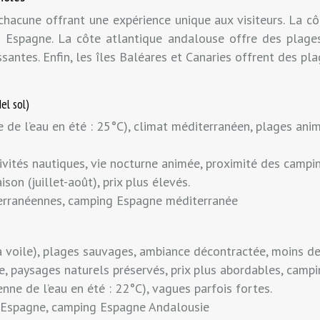
, chacune offrant une expérience unique aux visiteurs. La 
ng Espagne. La côte atlantique andalouse offre des plage
santes. Enfin, les îles Baléares et Canaries offrent des pl
el sol)
de l’eau en été : 25°C), climat méditerranéen, plages animé
ivités nautiques, vie nocturne animée, proximité des campi
son (juillet-août), prix plus élevés.
terranéennes, camping Espagne méditerranée
 à voile), plages sauvages, ambiance décontractée, moins de 
ile, paysages naturels préservés, prix plus abordables, cam
ne de l’eau en été : 22°C), vagues parfois fortes.
rf Espagne, camping Espagne Andalousie