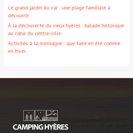
Le grand jardin du var : une plage familiale à
découvrir
À la découverte du vieux hyères : balade historique
au cœur du centre-ville
Activités à la montagne : que faire en été comme
en hiver